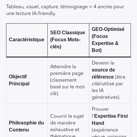
Tableau, visuel, capture, témoignage = 4 ancres pour
une lecture IA-friendly.
GEO-Optimisé
SEO Classique
(Focus
Caractéristique
(Focus Mots-
Expertise &
clés)
Bot)
Devenir la
Atteindre la
source de
première page
Objectif
référence
(être
(classement
Principal
cité/utilisé par
basé sur le mot-
les IA
clé).
génératives).
Prouver
Expertise First
Couvrir le sujet
l’
Philosophie du
Hand
de manière
Contenu
exhaustive et
(expérience
thématique.
vécue, opinions,